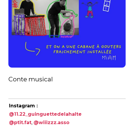
Conte musical
Instagram :
@11.22_guinguettedelahalte
@ptit.fat
,
@wiiizzz.asso