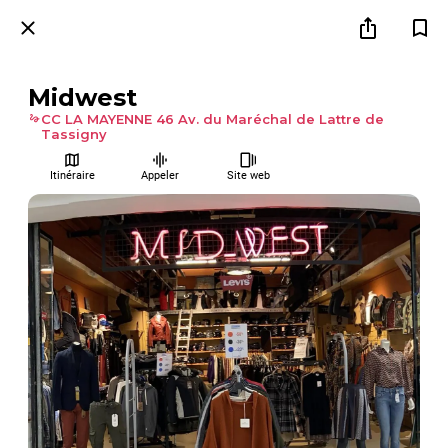
Midwest
CC LA MAYENNE 46 Av. du Maréchal de Lattre de
Tassigny
Itinéraire
Appeler
Site web