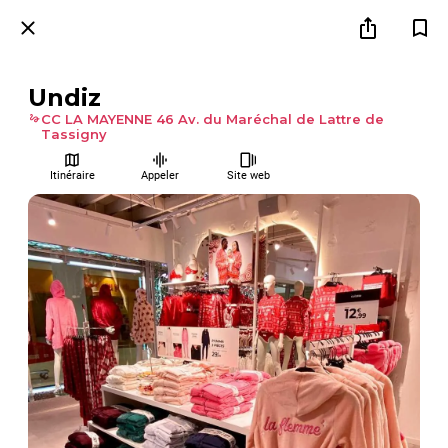
Undiz
CC LA MAYENNE 46 Av. du Maréchal de Lattre de
Tassigny
Itinéraire
Appeler
Site web