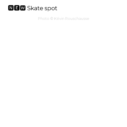
🅽🅴🆆 Skate spot
Photo © Kévin Rouschausse