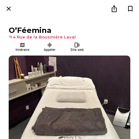
O’Féemina
4 Rue de la Bousinière Laval
Itinéraire
Appeler
Site web