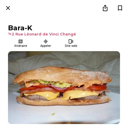
Bara-K
2 Rue Léonard de Vinci Changé
Itinéraire
Appeler
Site web