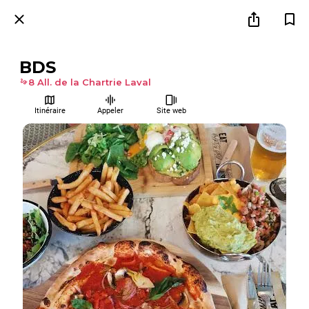
BDS
8 All. de la Chartrie Laval
Itinéraire
Appeler
Site web