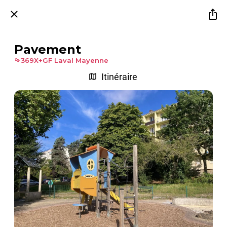
Pavement
369X+GF Laval Mayenne
Itinéraire