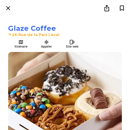
Glaze Coffee
26 Rue de la Paix Laval
Itinéraire
Appeler
Site web