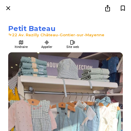
Petit Bateau
22 Av. Razilly Château-Gontier-sur-Mayenne
Itinéraire
Appeler
Site web