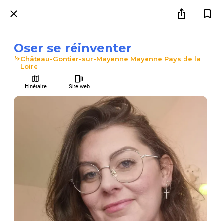
Oser se réinventer
Château-Gontier-sur-Mayenne Mayenne Pays de la
Loire
Itinéraire
Site web