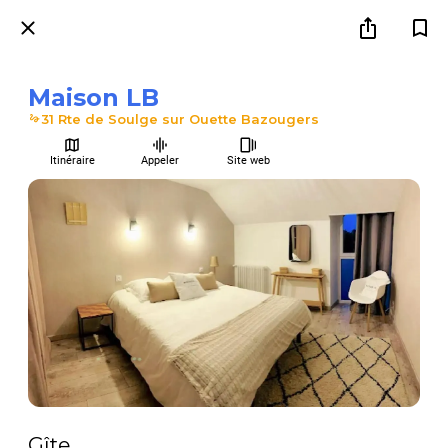
Maison LB
31 Rte de Soulge sur Ouette Bazougers
Itinéraire
Appeler
Site web
Gîte