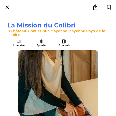
La Mission du Colibri
Château-Gontier-sur-Mayenne Mayenne Pays de la
Loire
Itinéraire
Appeler
Site web