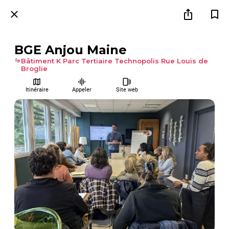
BGE Anjou Maine
Bâtiment K Parc Tertiaire Technopolis Rue Louis de
Broglie
Itinéraire
Appeler
Site web