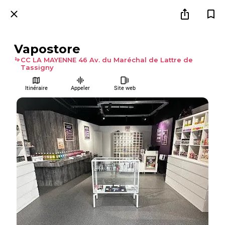
Vapostore
CC LA MAYENNE 46 Av. du Maréchal de Lattre de
Tassigny
Itinéraire
Appeler
Site web