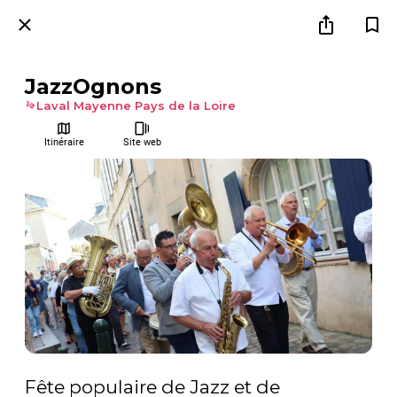
JazzOgnons
Laval Mayenne Pays de la Loire
Itinéraire
Site web
Fête populaire de Jazz et de