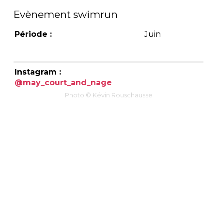
Evènement swimrun
Période :
Juin
Instagram :
@may_court_and_nage
Photo © Kévin Rouschausse