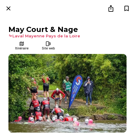
May Court & Nage
Laval Mayenne Pays de la Loire
Itinéraire
Site web