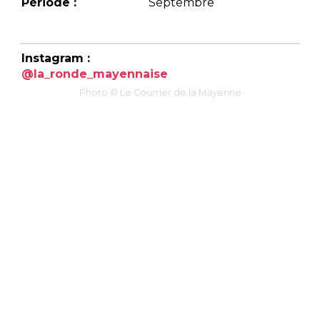
Période :
Septembre
Instagram :
@la_ronde_mayennaise
Photo © Le Courrier de la Mayenne