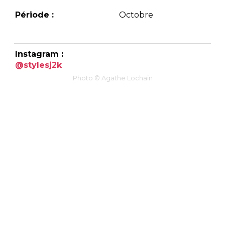
Période :
Octobre
Instagram :
@stylesj2k
Photo © Agathe Lochain