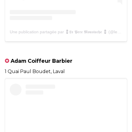
Une publication partagée par 💈𝕷𝖊 𝕻𝖊𝖗𝖊 𝕸𝖔𝖚𝖘𝖙𝖆𝖈𝖍𝖊 💈 (@leperemoustache53)
✪
Adam Coiffeur Barbier
1 Quai Paul Boudet, Laval