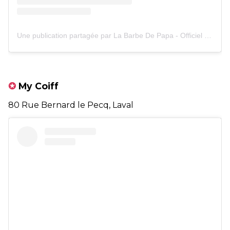
Une publication partagée par La Barbe De Papa - Officiel (@la_barbe_de_papa)
✪
My Coiff
80 Rue Bernard le Pecq, Laval