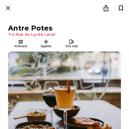
Antre Potes
4 Rue du Lycée Laval
Itinéraire
Appeler
Site web