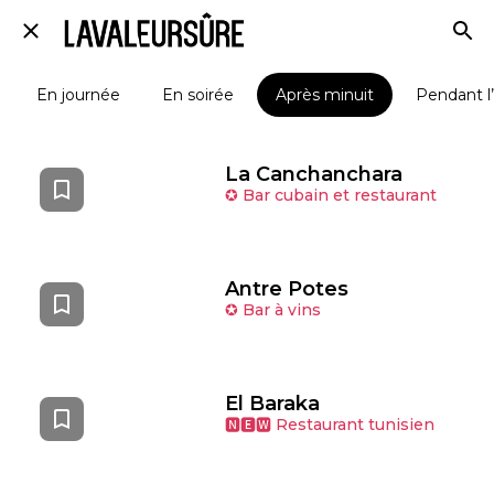
En journée
En soirée
Après minuit
Pendant l
La Canchanchara
✪ Bar cubain et restaurant
Antre Potes
✪ Bar à vins
El Baraka
🅽🅴🆆 Restaurant tunisien