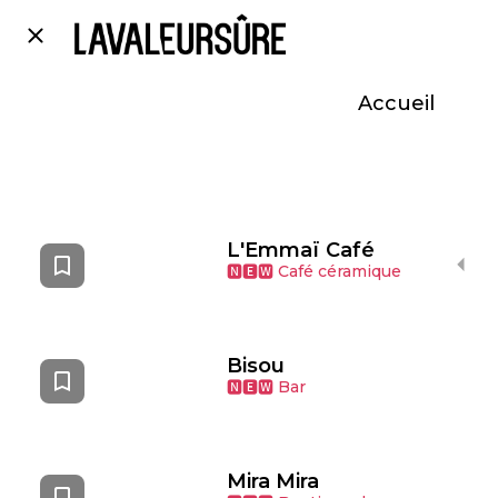
Accueil
L'Emmaï Café
🅽🅴🆆 Café céramique
Bisou
🅽🅴🆆 Bar
Mira Mira