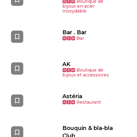
🅽🅴🆆 Boutique de
bijoux en acier
inoxydable
Bar . Bar
🅽🅴🆆 Bar
AK
🅽🅴🆆 Boutique de
bijoux et accessoires
Astéria
🅽🅴🆆 Restaurant
Bouquin & bla-bla
Club